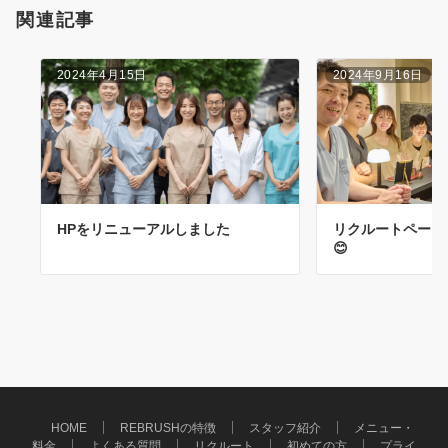
関連記事
ン
2024年4月15日
2024年9月16日
HPをリニューアルしました
リクルートページ
😊
HOME
REBRUSHの特徴
スタッフ紹介
メニュー・
料金
よくある質問
リクルート
初めての方
プライ