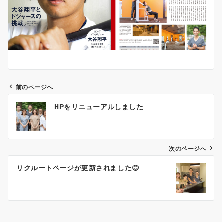
前のページへ
投
HPをリニューアルしました
稿
ナ
次のページへ
ビ
ゲ
リクルートページが更新されました😊
ー
シ
ョ