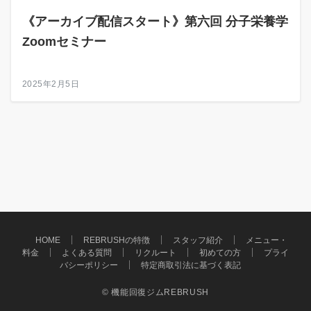
《アーカイブ配信スタート》第六回 分子栄養学
Zoomセミナー
2025年2月5日
HOME
REBRUSHの特徴
スタッフ紹介
メニュー・
料金
よくある質問
リクルート
初めての方
プライ
バシーポリシー
特定商取引法に基づく表記
© 機能回復ジムREBRUSH